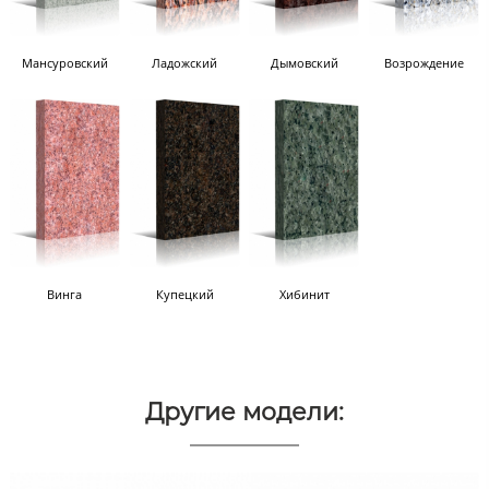
Мансуровский
Ладожский
Дымовский
Возрождение
Винга
Купецкий
Хибинит
Другие модели: