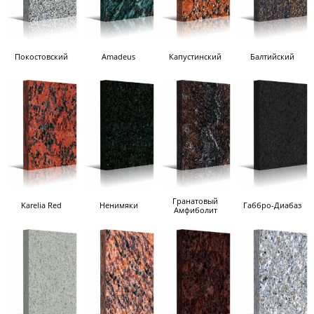
Покостовский
Amadeus
Капустинский
Балтийский
Гранатовый
Karelia Red
Ненимяки
Габбро-Диабаз
Амфиболит