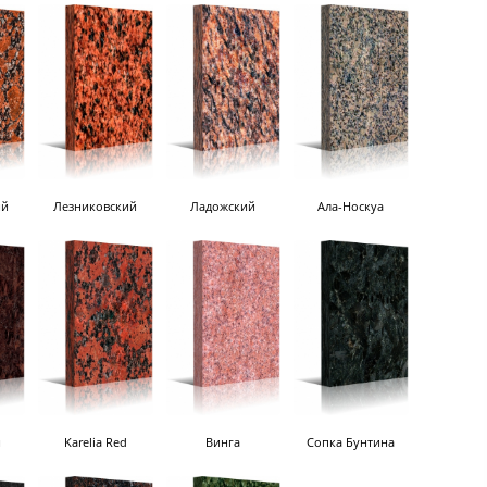
ий
Лезниковский
Ладожский
Ала-Носкуа
й
Karelia Red
Винга
Сопка Бунтина