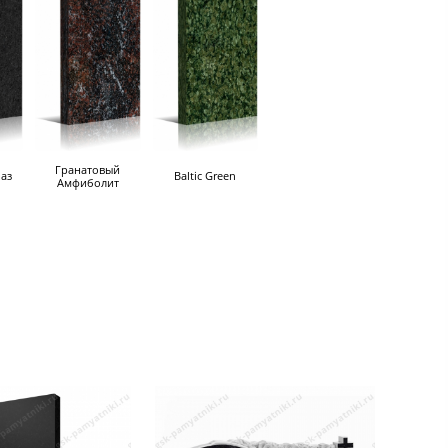
Гранатовый
аз
Baltic Green
Амфиболит