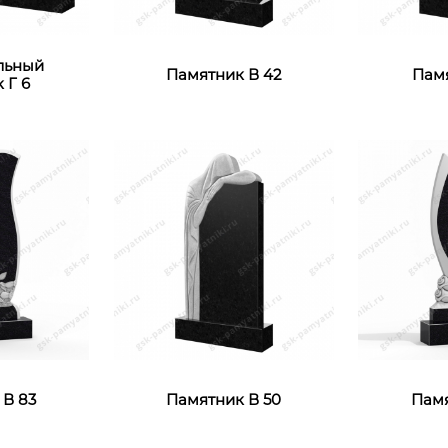
льный
Памятник В 42
Памя
 Г 6
 В 83
Памятник В 50
Памя