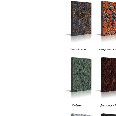
Балтийский
Капустинск
Хибинит
Дымовски