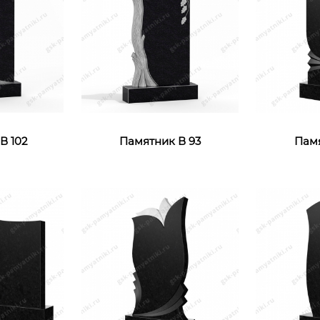
В 102
Памятник В 93
Памя